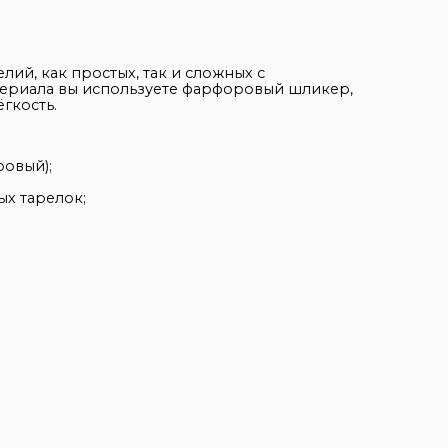
ий, как простых, так и сложных с
атериала вы используете фарфоровый шликер,
гкость.
овый);
х тарелок;