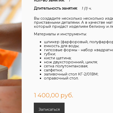
Кол-во занятий:
1
Длительность занятия:
1 (1) ч.
Вы создадите несколько несколько издел
приставными деталями. А в качестве м
который придаст изделиям белизну и лё
Материалы и инструменты:
шликер (фарфоровый, полуфарфор
емкость для воды;
гипсовые формы - набор квадратны
губки;
кисти щетина;
нож двухсторонний, цикля;
сетка полутомпаковая;
салфетки;
заливочный стол КГ-2/01ВМ;
оправочный стол.
1 400,00 руб.
Записаться